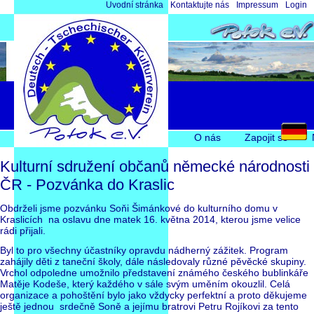
Přeskočit
Úvodní stránka
Kontaktujte nás
Impressum
Login
navigaci
Přeskočit
O nás
Zapojit se
navigaci
Kulturní sdružení občanů německé národnosti
ČR - Pozvánka do Kraslic
Obdrželi jsme pozvánku Soňi Šimánkové do kulturního domu v
Kraslicích na oslavu dne matek 16. května 2014, kterou jsme velice
rádi přijali.
Byl to pro všechny účastníky opravdu nádherný zážitek. Program
zahájily děti z taneční školy, dále následovaly různé pěvěcké skupiny.
Vrchol odpoledne umožnilo představení známého českého bublinkáře
Matěje Kodeše, který každého v sále svým uměním okouzlil. Celá
organizace a pohoštění bylo jako vždycky perfektní a proto děkujeme
ještě jednou srdečně Soně a jejímu bratrovi Petru Rojíkovi za tento