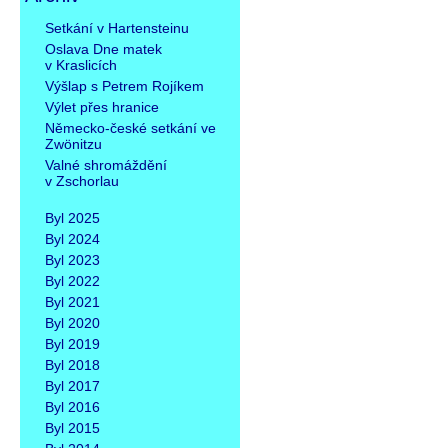
Přeskočit
Setkání v Hartensteinu
navigaci
Oslava Dne matek
v Kraslicích
Výšlap s Petrem Rojíkem
Výlet přes hranice
Německo-české setkání ve
Zwönitzu
Valné shromáždění
v Zschorlau
Byl 2025
Byl 2024
Byl 2023
Byl 2022
Byl 2021
Byl 2020
Byl 2019
Byl 2018
Byl 2017
Byl 2016
Byl 2015