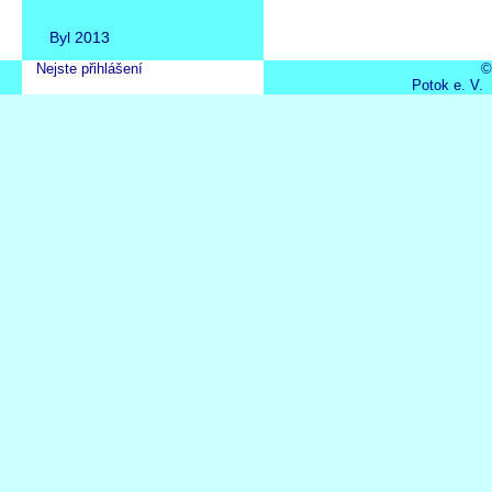
Byl 2013
Nejste přihlášení
©
Potok e. V.