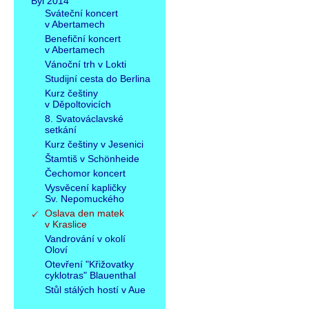
Byl 2014
Sváteční koncert
v Abertamech
Benefiční koncert
v Abertamech
Vánoční trh v Lokti
Studijní cesta do Berlina
Kurz češtiny
v Děpoltovicích
8. Svatováclavské
setkání
Kurz češtiny v Jesenici
Štamtiš v Schönheide
Čechomor koncert
Vysvěcení kapličky
Sv. Nepomuckého
Oslava den matek
v Kraslice
Vandrování v okolí
Oloví
Otevření "Křižovatky
cyklotras" Blauenthal
Stůl stálých hostí v Aue