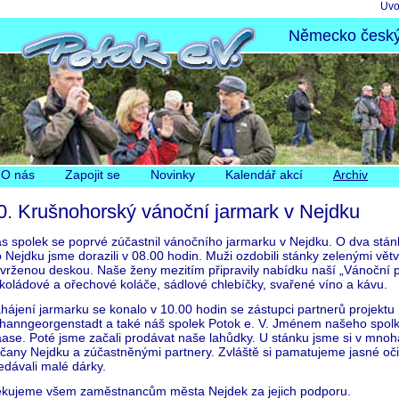
Pře
Úvo
nav
Německo český 
Přeskočit
O nás
Zapojit se
Novinky
Kalendář akcí
Archiv
navigaci
0. Krušnohorský vánoční jarmark v Nejdku
s spolek se poprvé zúčastnil vánočního jarmarku v Nejdku. O dva stánk
 Nejdku jsme dorazili v 08.00 hodin. Muži ozdobili stánky zelenými vě
vrženou deskou. Naše ženy mezitím připravily nabídku naší „Vánoční 
koládové a ořechové koláče, sádlové chlebíčky, svařené víno a kávu.
hájení jarmarku se konalo v 10.00 hodin se zástupci partnerů projektu
hanngeorgenstadt a také náš spolek Potok e. V. Jménem našeho spolku
ase. Poté jsme začali prodávat naše lahůdky. U stánku jsme si v mnoh
čany Nejdku a zúčastněnými partnery. Zvláště si pamatujeme jasné oči d
edávali malé dárky.
kujeme všem zaměstnancům města Nejdek za jejich podporu.