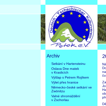
Archiv
2
Přeskočit
Setkání v Hartensteinu
Ná
navigaci
Do
Oslava Dne matek
na
v Kraslicích
čo
Výšlap s Petrem Rojíkem
Za
Výlet přes hranice
Jo
Německo-české setkání ve
Ha
Zwönitzu
ob
Valné shromáždění
př
v Zschorlau
Dě