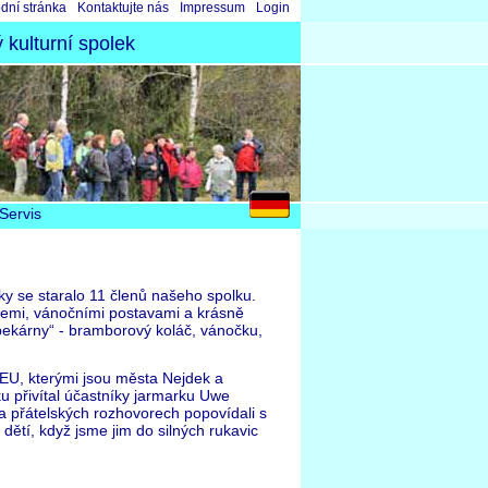
skočit
dní stránka
Kontaktujte nás
Impressum
Login
igaci
kulturní spolek
Servis
y se staralo 11 členů našeho spolku.
tvemi, vánočními postavami a krásně
pekárny“ - bramborový koláč, vánočku,
 EU, kterými jsou města Nejdek a
 přivítal účastníky jarmarku Uwe
a přátelských rozhovorech popovídali s
ětí, když jsme jim do silných rukavic