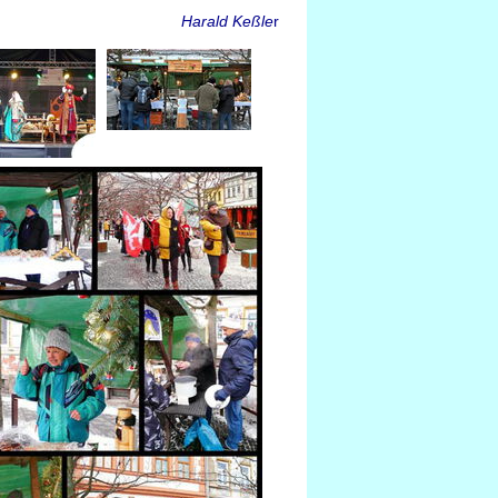
Harald Keßle
r