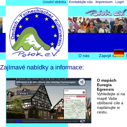
Přeskočit
Úvodní stránka
Kontaktujte nás
Impressum
Login
navigaci
Přeskočit
O nás
Zapojit se
navigaci
Zajímavé nabídky a informace:
O mapách
Euregia
Egrensis
Vyhledejte si na
mapě Vaše
oblíbené cíle a
naplánujte si
cestu.