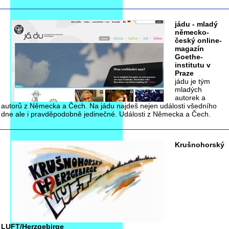
jádu - mladý
německo-
český online-
magazín
Goethe-
institutu v
Praze
jádu je tým
mladých
autorek a
autorů z Německa a Čech. Na jádu najdeš nejen události všedního
dne ale i pravděpodobně jedinečné. Události z Německa a Čech.
Krušnohorský
LUFT/Herzgebirge