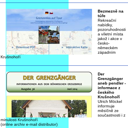
Bezmezně na
túře
Rekreační
nabídky,
pozoruhodnosti
a víletní místa
jakož i akce v
česko-
německém
západním
Krušnohoří
Der
Grenzgänger
aneb pendler -
informace z
českého
Krušnohoří
Ulrich Möckel
informuje
měsíčně ze
součastnosti i z
minulosti Krušnohoří
(online archiv e-mail distributor)