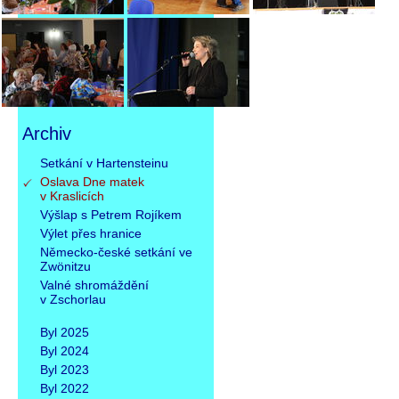
Archiv
Přeskočit
Setkání v Hartensteinu
navigaci
Oslava Dne matek
v Kraslicích
Výšlap s Petrem Rojíkem
Výlet přes hranice
Německo-české setkání ve
Zwönitzu
Valné shromáždění
v Zschorlau
Byl 2025
Byl 2024
Byl 2023
Byl 2022