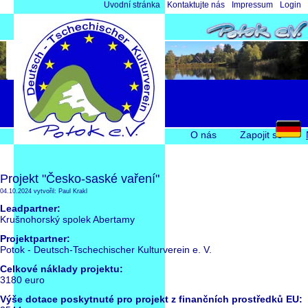
Přeskočit
Úvodní stránka
Kontaktujte nás
Impressum
Login
navigaci
Přeskočit
O nás
Zapojit se
navigaci
Projekt "Česko-saské vaření"
04.10.2024
vytvořil: Paul Krakl
Leadpartner:
Krušnohorský spolek Abertamy
Projektpartner:
Potok - Deutsch-Tschechischer Kulturverein e. V.
Celkové náklady projektu:
3180 euro
Výše dotace poskytnuté pro projekt z finančních prostředků EU: