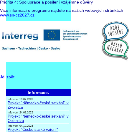
Priorita 4: Spolupráce a posílení vzájemné důvěry
Více informací o programu najdete na našich webových stránkách
www.sn-cz2027.cz
!
Jdi zpět
Informace:
Info vom 10.02.2026
Projekt "Německo-české setkání" v
Zwönitzu
Info vom 24.02.2025
Projekt "Německo-české setkání" v
Oelsnitzu
Info vom 04.10.2024
Projekt "Česko-saské vaření"