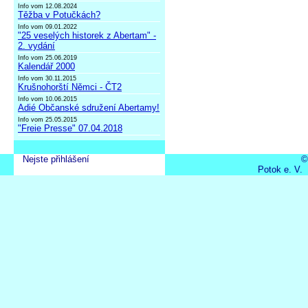
Info vom 12.08.2024
Těžba v Potučkách?
Info vom 09.01.2022
"25 veselých historek z Abertam" -
2. vydání
Info vom 25.06.2019
Kalendář 2000
Info vom 30.11.2015
Krušnohorští Němci - ČT2
Info vom 10.06.2015
Adié Občanské sdružení Abertamy!
Info vom 25.05.2015
"Freie Presse" 07.04.2018
Nejste přihlášení
©
Potok e. V.