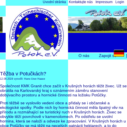
Přeskočit
Úvodní stránka
Kontaktujte nás
Impressum
Login
navigaci
Přeskočit
O nás
Zapojit se
navigaci
Těžba v Potučkách?
12.08.2024
vytvořil: Hans-Uwe Haase
Společnost KMK Granit chce začít v Krušných horách těžit živec. Už se
obrátila na Karlovarský kraj s oznámením záměru stanovení
dobývacího prostoru a hornické činnosti na ložisku Potůčky.
Proti těžbě se vyslovilo vedení obce a přidaly se i občanské a
ekologické spolky. Podle nich by hornická činnost měla špatný vliv na
přírodu a rozmáhající se turistický ruch v Krušných horách. Živec se
obvykle těží povrchově v kamenolomech. Po odstřelu se uvolní
hornina, která se naloží a odveze ke zpracování. V Krušných horách u
obce Potůčky se má těžit na necelých patnácti hektarech, a to do