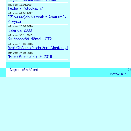
Info vom 12.08.2024
Těžba v Potučkách?
Info vom 09.01.2022
"25 veselých historek z Abertam" -
2. vydání
Info vom 25.06.2019
Kalendář 2000
Info vom 30.11.2015
Krušnohorští Němci - ČT2
Info vom 10.06.2015
Adié Občanské sdružení Abertamy!
Info vom 25.05.2015
"Freie Presse" 07.04.2018
Nejste přihlášení
©
Potok e. V.