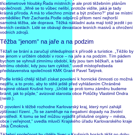
třicetimetrové hloubky.Řada místních je ale proti těžebním plánům
společnosti. „Mně se to vůbec nelíbí, protože vidíte, jaká je tady
krásná příroda. A má to všechno zmizet a být zničeno?“ ptal se místní
zemědělec Petr Zacharda.Podle odpůrců přitom není nejhorší
samotná těžba, ale doprava. Těžká nákladní auta mají totiž jezdit i po
lesních cestách. Lidé se obávají devastace lesních masivů a ohrožení
vodních zdrojů.
Těžba "jenom" na jaře a na podzim
Těžaři se brání a zaručují ohleduplnost k přírodě a turistice. „Těžilo by
se jenom v určitém období v roce – na jaře a na podzim. Tím pádem
bychom se vyhnuli zimnímu období, kdy jsou tam běžkaři, a také
letnímu období, kdy jsou tam cyklisti,“ uvedl místopředseda
představenstva společnosti KMK Granit Pavel Tatýrek.
Podle kritiků chtějí těžaři získat povolení k hornické činnosti co možná
nejdřív, a to proto, aby to stihli ještě před vyhlášením Chráněné
krajinné oblasti Krušné hory. „Určitě se proti tomu záměru budeme
bránit, jak to půjde,“ avizoval starosta obce Potůčky Vlastimil Ondra
(nestr.).
O povolení k těžbě rozhodne Karlovarský kraj, který nyní zahájil
zjišťovací řízení. „To se zaměřuje na negativní dopady na životní
prostředí. K tomu se teď můžou vyjádřit příslušné orgány – města,
obce i veřejnost,“ uvedla mluvčí Krajského úřadu Karlovarského kraje
Jitka Čmoková.
Těžební společnost by chtěla živec v Krušných horách těžit po dobu