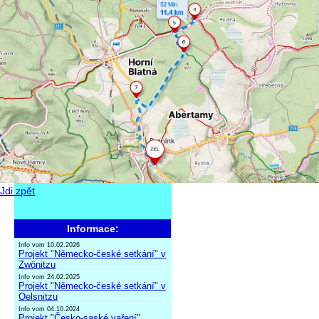
Jdi zpět
Informace:
Info vom 10.02.2026
Projekt "Německo-české setkání" v
Zwönitzu
Info vom 24.02.2025
Projekt "Německo-české setkání" v
Oelsnitzu
Info vom 04.10.2024
Projekt "Česko-saské vaření"