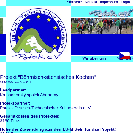
Navigation
Startseite
Kontakt
Impressum
Login
überspringen
Navigation
Wir über uns
Mitmach
überspringen
Projekt "Böhmisch-sächsisches Kochen"
04.10.2024
von Paul Krakl
Leadpartner:
Krušnohorský spolek Abertamy
Projektpartner:
Potok - Deutsch-Tschechischer Kulturverein e. V.
Gesamtkosten des Projektes:
3180 Euro
Höhe der Zuwendung aus den EU-Mitteln für das Projekt: