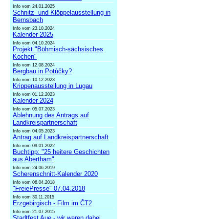
Info vom 24.01.2025
Schnitz- und Klöppelausstellung in
Bernsbach
Info vom 23.10.2024
Kalender 2025
Info vom 04.10.2024
Projekt "Böhmisch-sächsisches
Kochen"
Info vom 12.08.2024
Bergbau in Potůčky?
Info vom 10.12.2023
Krippenausstellung in Lugau
Info vom 01.12.2023
Kalender 2024
Info vom 05.07.2023
Ablehnung des Antrags auf
Landkreispartnerschaft
Info vom 04.05.2023
Antrag auf Landkreispartnerschaft
Info vom 09.01.2022
Buchtipp: "25 heitere Geschichten
aus Abertham"
Info vom 24.06.2019
Scherenschnitt-Kalender 2020
Info vom 06.04.2018
"FreiePresse" 07.04.2018
Info vom 30.11.2015
Erzgebirgisch - Film im ČT2
Info vom 21.07.2015
Stadtfest Aue - wir waren dabei