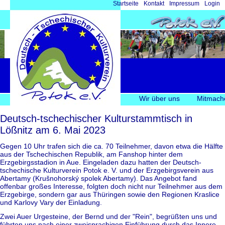
Navigation
Startseite
Kontakt
Impressum
Login
überspringen
Navigation
Wir über uns
Mitmach
überspringen
Deutsch-tschechischer Kulturstammtisch in
Lößnitz am 6. Mai 2023
Gegen 10 Uhr trafen sich die ca. 70 Teilnehmer, davon etwa die Hälfte
aus der Tschechischen Republik, am Fanshop hinter dem
Erzgebirgsstadion in Aue. Eingeladen dazu hatten der Deutsch-
tschechische Kulturverein Potok e. V. und der Erzgebirgsverein aus
Abertamy (Krušnohorský spolek Abertamy). Das Angebot fand
offenbar großes Interesse, folgten doch nicht nur Teilnehmer aus dem
Erzgebirge, sondern gar aus Thüringen sowie den Regionen Kraslice
und Karlovy Vary der Einladung.
Zwei Auer Urgesteine, der Bernd und der "Rein", begrüßten uns und
führten uns nach einer zweisprachigen Einführung durch das Innere