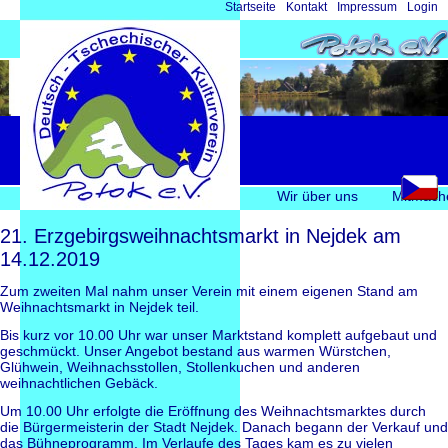
Navigation
Startseite
Kontakt
Impressum
Login
überspringen
Navigation
Wir über uns
Mitmach
überspringen
21. Erzgebirgsweihnachtsmarkt in Nejdek am
14.12.2019
Zum zweiten Mal nahm unser Verein mit einem eigenen Stand am
Weihnachtsmarkt in Nejdek teil.
Bis kurz vor 10.00 Uhr war unser Marktstand komplett aufgebaut und
geschmückt. Unser Angebot bestand aus warmen Würstchen,
Glühwein, Weihnachsstollen, Stollenkuchen und anderen
weihnachtlichen Gebäck.
Um 10.00 Uhr erfolgte die Eröffnung des Weihnachtsmarktes durch
die Bürgermeisterin der Stadt Nejdek. Danach begann der Verkauf und
das Bühneprogramm. Im Verlaufe des Tages kam es zu vielen