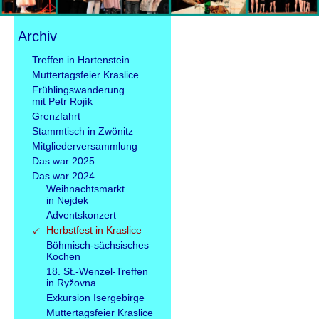
Archiv
Navigation
Treffen in Hartenstein
überspringen
Muttertagsfeier Kraslice
Frühlingswanderung
mit Petr Rojík
Grenzfahrt
Stammtisch in Zwönitz
Mitgliederversammlung
Das war 2025
Das war 2024
Weihnachtsmarkt
in Nejdek
Adventskonzert
Herbstfest in Kraslice
Böhmisch-sächsisches
Kochen
18. St.-Wenzel-Treffen
in Ryžovna
Exkursion Isergebirge
Muttertagsfeier Kraslice