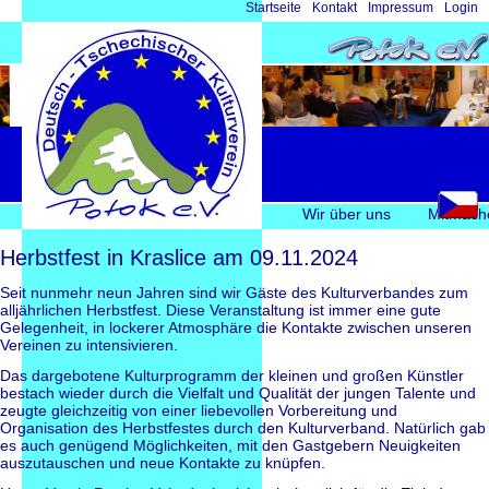
Navigation
Startseite
Kontakt
Impressum
Login
überspringen
Navigation
Wir über uns
Mitmach
überspringen
Herbstfest in Kraslice am 09.11.2024
Seit nunmehr neun Jahren sind wir Gäste des Kulturverbandes zum
alljährlichen Herbstfest. Diese Veranstaltung ist immer eine gute
Gelegenheit, in lockerer Atmosphäre die Kontakte zwischen unseren
Vereinen zu intensivieren.
Das dargebotene Kulturprogramm der kleinen und großen Künstler
bestach wieder durch die Vielfalt und Qualität der jungen Talente und
zeugte gleichzeitig von einer liebevollen Vorbereitung und
Organisation des Herbstfestes durch den Kulturverband. Natürlich gab
es auch genügend Möglichkeiten, mit den Gastgebern Neuigkeiten
auszutauschen und neue Kontakte zu knüpfen.