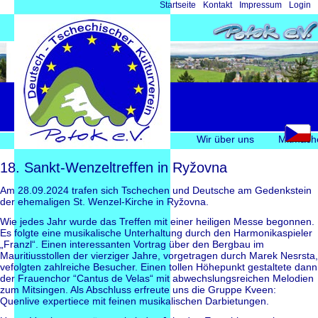
Navigation
Startseite
Kontakt
Impressum
Login
überspringen
Navigation
Wir über uns
Mitmach
überspringen
18. Sankt-Wenzeltreffen in Ryžovna
Am 28.09.2024 trafen sich Tschechen und Deutsche am Gedenkstein
der ehemaligen St. Wenzel-Kirche in Ryžovna.
Wie jedes Jahr wurde das Treffen mit einer heiligen Messe begonnen.
Es folgte eine musikalische Unterhaltung durch den Harmonikaspieler
„Franzl“. Einen interessanten Vortrag über den Bergbau im
Mauritiusstollen der vierziger Jahre, vorgetragen durch Marek Nesrsta,
vefolgten zahlreiche Besucher. Einen tollen Höhepunkt gestaltete dann
der Frauenchor “Cantus de Velas“ mit abwechslungsreichen Melodien
zum Mitsingen. Als Abschluss erfreute uns die Gruppe Kveen:
Quenlive expertiece mit feinen musikalischen Darbietungen.