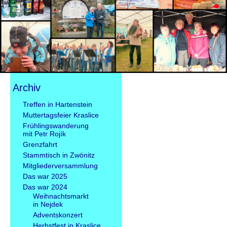
Archiv
Navigation
Treffen in Hartenstein
überspringen
Muttertagsfeier Kraslice
Frühlingswanderung
mit Petr Rojík
Grenzfahrt
Stammtisch in Zwönitz
Mitgliederversammlung
Das war 2025
Das war 2024
Weihnachtsmarkt
in Nejdek
Adventskonzert
Herbstfest in Kraslice