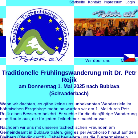
Navigation
Startseite
Kontakt
Impressum
Login
überspringen
Navigation
Wir über uns
Mitmach
überspringen
Traditionelle Frühlingswanderung mit Dr. Petr
Rojík
am Donnerstag 1. Mai 2025 nach Bublava
(Schwaderbach)
Wenn wir dachten, es gäbe keine uns unbekannten Wanderziele im
böhmischen Erzgebirge mehr, so wurden wir am 1. Mai durch Petr
Rojík eines Besseren belehrt. Er suchte für die diesjährige Wanderung
eine Route aus, die für jeden Teilnehmer machbar war.
Nachdem wir uns mit unseren tschechischen Freunden am
Gemeindeamt in Bublava trafen, ging es per Autokorso hinauf auf den
Bleiberg (Olevěny vrch). Dabei begleitete uns die Bürgermeisterin