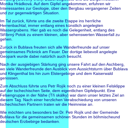
Monika Hrádková. Auf dem Gipfel angekommen, erfuhren wir
Interessantes zur Geologie, über den Bergbau vergangener Zeiten
und zur gegenwärtigen Situation.
Im Tal zurück, führte uns die zweite Etappe ins herrliche
Herrenbachtal, immer entlang eines künstlich angelegten
Wassergrabens. Hier gab es noch die Gelegenheit, entlang des
Stříbrný Potok zu einem kleinen, aber sehenswerten Wasserfall zu
gehen.
Zurück in Bublava freuten sich alle Wanderfreunde auf unser
gemeinsames Picknick am Feuer. Der dortige liebevoll angelegte
Geopark wurde dabei natürlich auch besucht.
Nach der ausgiebigen Stärkung ging unsere Fahrt auf den Aschberg,
wo viele Wanderfreunde den Ausblick vom Aussichtsturm über Bublava
und Klingenthal bis hin zum Elstergebirge und dem Kaiserwald
genossen.
Zum Abschluss führte uns Petr Rojík noch zu einer kleinen Felsklippe
auf der tschechischen Seite, dem eigentlichen Gipfelpunkt. Eine
Felsengruppe in der Nähe (Tři skálky) war dann unser letztes Ziel an
diesem Tag. Nach einer herzlichen Verabschiedung von unseren
tschechischen Partnern traten wir die Heimreise an.
Wie möchten uns besonders bei Dr. Petr Rojík und der Gemeinde
Bublava für die gemeinsamen schönen Stunden im böhmischeund
deutschen Erzbebirge bedanken.