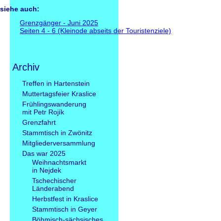
siehe auch:
Grenzgänger - Juni 2025
Seiten 4 - 6 (Kleinode abseits der Touristenziele)
Archiv
Navigation
Treffen in Hartenstein
überspringen
Muttertagsfeier Kraslice
Frühlingswanderung
mit Petr Rojík
Grenzfahrt
Stammtisch in Zwönitz
Mitgliederversammlung
Das war 2025
Weihnachtsmarkt
in Nejdek
Tschechischer
Länderabend
Herbstfest in Kraslice
Stammtisch in Geyer
Böhmisch-sächsisches