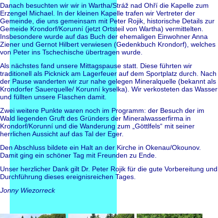
Danach besuchten wir wir in Wartha/Stráž nad Ohří die Kapelle zum
Erzengel Michael. In der kleinen Kapelle trafen wir Vertreter der
Gemeinde, die uns gemeinsam mit Peter Rojik, historische Details zur
Gemeide Krondorf/Korunní (jetzt Ortsteil von Wartha) vermittelten.
Insbesondere wurde auf das Buch der ehemaligen Einwohner Anna
Ziener und Gernot Hilbert verwiesen (Gedenkbuch Krondorf), welches
von Peter ins Tschechische übertragen wurde.
Als nächstes fand unsere Mittagspause statt. Diese führten wir
traditionell als Picknick am Lagerfeuer auf dem Sportplatz durch. Nach
der Pause wanderten wir zur nahe gelegen Mineralquelle (bekannt als
Krondorfer Sauerquelle/ Korunní kyselka). Wir verkosteten das Wasser
und füllten unsere Flaschen damit.
Zwei weitere Punkte waren noch im Programm: der Besuch der im
Wald liegenden Gruft des Gründers der Mineralwasserfirma in
Krondorf/Korunní und die Wanderung zum „Göttlfels“ mit seiner
herrlichen Aussicht auf das Tal der Eger.
Den Abschluss bildete ein Halt an der Kirche in Okenau/Okounov.
Damit ging ein schöner Tag mit Freunden zu Ende.
Unser herzlicher Dank gilt Dr. Peter Rojik für die gute Vorbereitung und
Durchführung dieses ereignisreichen Tages.
Jonny Wiezorreck