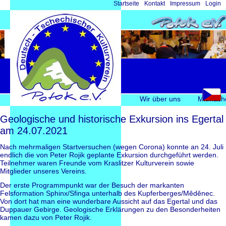
Navigation
Startseite
Kontakt
Impressum
Login
überspringen
Navigation
Wir über uns
Mitmach
überspringen
Geologische und historische Exkursion ins Egertal
am 24.07.2021
Nach mehrmaligen Startversuchen (wegen Corona) konnte an 24. Juli
endlich die von Peter Rojik geplante Exkursion durchgeführt werden.
Teilnehmer waren Freunde vom Kraslitzer Kulturverein sowie
Mitglieder unseres Vereins.
Der erste Programmpunkt war der Besuch der markanten
Felsformation Sphinx/Sfinga unterhalb des Kupferberges/Měděnec.
Von dort hat man eine wunderbare Aussicht auf das Egertal und das
Duppauer Gebirge. Geologische Erklärungen zu den Besonderheiten
kamen dazu von Peter Rojik.