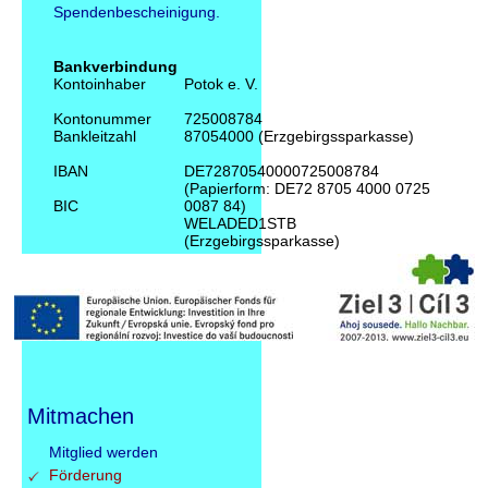
Spendenbescheinigung.
Bankverbindung
Kontoinhaber
Potok e. V.
Kontonummer
725008784
Bankleitzahl
87054000 (Erzgebirgssparkasse)
IBAN
DE72870540000725008784
(Papierform: DE72 8705 4000 0725
BIC
0087 84)
WELADED1STB
(Erzgebirgssparkasse)
Mitmachen
Navigation
Mitglied werden
überspringen
Förderung