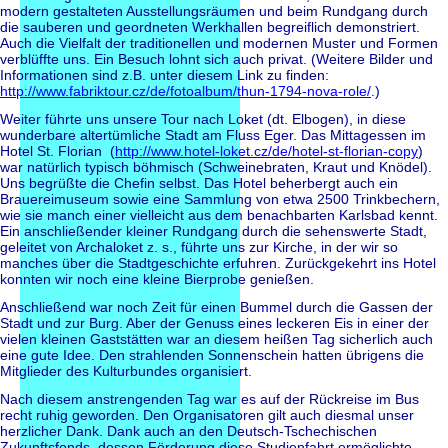
modern gestalteten Ausstellungsräumen und beim Rundgang durch
die sauberen und geordneten Werkhallen begreiflich demonstriert.
Auch die Vielfalt der traditionellen und modernen Muster und Formen
verblüffte uns. Ein Besuch lohnt sich auch privat. (Weitere Bilder und
Informationen sind z.B. unter diesem Link zu finden:
http://www.fabriktour.cz/de/fotoalbum/thun-1794-nova-role/
.)
Weiter führte uns unsere Tour nach Loket (dt. Elbogen), in diese
wunderbare altertümliche Stadt am Fluss Eger. Das Mittagessen im
Hotel St. Florian (
http://www.hotel-loket.cz/de/hotel-st-florian-copy
)
war natürlich typisch böhmisch (Schweinebraten, Kraut und Knödel).
Uns begrüßte die Chefin selbst. Das Hotel beherbergt auch ein
Brauereimuseum sowie eine Sammlung von etwa 2500 Trinkbechern,
wie sie manch einer vielleicht aus dem benachbarten Karlsbad kennt.
Ein anschließender kleiner Rundgang durch die sehenswerte Stadt,
geleitet von Archaloket z. s., führte uns zur Kirche, in der wir so
manches über die Stadtgeschichte erfuhren. Zurückgekehrt ins Hotel
konnten wir noch eine kleine Bierprobe genießen.
Anschließend war noch Zeit für einen Bummel durch die Gassen der
Stadt und zur Burg. Aber der Genuss eines leckeren Eis in einer der
vielen kleinen Gaststätten war an diesem heißen Tag sicherlich auch
eine gute Idee. Den strahlenden Sonnenschein hatten übrigens die
Mitglieder des Kulturbundes organisiert.
Nach diesem anstrengenden Tag war es auf der Rückreise im Bus
recht ruhig geworden. Den Organisatoren gilt auch diesmal unser
herzlicher Dank. Dank auch an den Deutsch-Tschechischen
Zukunftsfonds, dessen Förderung diese Studienfahrt ermöglichte.