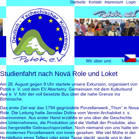
Navigation
Startseite
Kontakt
Impressum
Login
überspringen
Navigation
Wir über uns
Mitmach
überspringen
Studienfahrt nach Nová Role und Loket
Am 28. August gegen 9 Uhr startete unsere Exkursion, organisiert von
Potok e. V. und dem EV Abertamy. Gemeinsam mit dem Kulturbund
Aue e. V. fuhr der voll besetzte Bus über die nahe Grenze ins
Böhmische.
Das erste Ziel war das 1794 gegründete Porzellanwerk „Thun“ in Nova
Role. Die Leitung hatte Jaroslav Dolina vom Verein Archaloket z. s.
übernommen. Aus erster Hand erzählte er uns über die Geschichte
des Unternehmens, die Produktion und die Vielfalt der Produkte, also
das hergestellte Gebrauchsporzellan. Noch niemand von uns hatte ein
so modernes Porzellanwerk von innen gesehen. Wie viel Mühe in der
Herstellung eines Tellers oder einer Tasse steckt, wurde uns in den