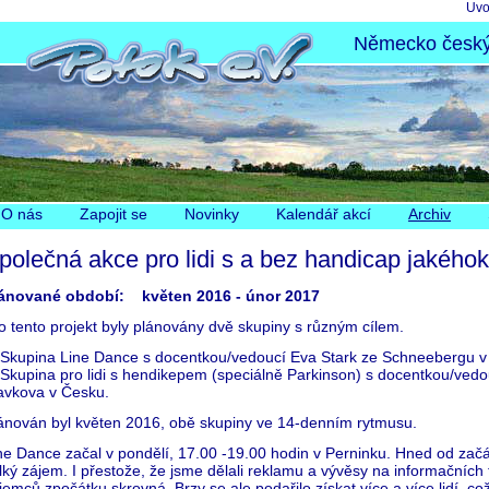
Pře
Úvo
nav
Německo český 
Přeskočit
O nás
Zapojit se
Novinky
Kalendář akcí
Archiv
navigaci
polečná akce pro lidi s a bez handicap jakéhok
ánované období: květen 2016 - únor 2017
o tento projekt byly plánovány dvě skupiny s různým cílem.
 Skupina Line Dance s docentkou/vedoucí Eva Stark ze Schneebergu v
 Skupina pro lidi s hendikepem (speciálně Parkinson) s docentkou/ve
avkova v Česku.
ánován byl květen 2016, obě skupiny ve 14-denním rytmusu.
ne Dance začal v pondělí, 17.00 -19.00 hodin v Perninku. Hned od zač
lký zájem. I přestože, že jsme dělali reklamu a vývěsy na informačních
jemců zpočátku skrovná. Brzy se ale podařilo získat více a více lidí, co