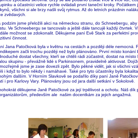
upinku a účastníci velice rychle ovládali první taneční kroky. Počátkem
kynů, všichni si ale brzy našli svůj rytmus. Až do letních prázdnin nalá
ce zvědavých.
 podzim jsme přeložili akci na německou stranu, do Schneebergu, aby t
stu. Ve Schneebergu se tancovalo a ještě dále tancujě každý čtvrtek. Všic
dále možnost se zdokonalit. Děkujeme paní Evě Stark za perfektní prove
zitivní činnost.
ní Jana Patočková byla v květnu na cestách a později déle nemocná. Pr
ndikepem začli trochu později než bylo plánováno. První místo konání 
dnoduché dostat všechny, kteří se chtěli rádi zúčastnit, dostat na místo
lou skupinu - převážně lidé s Parkinsonem, pravidelně aktivovat. Dojí
mozřejmě jsme je zase dovezli zpět. Bylo pěkné vidět, jak si všichni v
li i když to bylo někdy i namáhavé. Také pro tyto účastníky byla lokal
ohým dalším. V Horním Slavkově se podařilo díky paní Janě Patočkové 
atí i pro Karlovy Vary. Plánovány jsou od jara další setkání v Sokolově.
ohokrát děkujeme Janě Patočkové za její trpělivost a ochotu. Náš dík 
organizátorům, především ale našim docentkám za jejich angažmá.