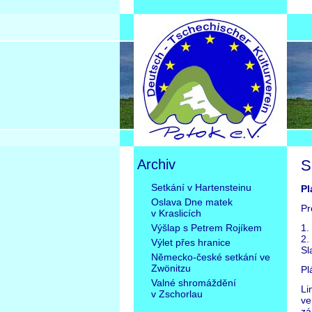
Archiv
S
Přeskočit
Setkání v Hartensteinu
Pl
navigaci
Oslava Dne matek
Pr
v Kraslicích
Výšlap s Petrem Rojíkem
1.
2.
Výlet přes hranice
Sl
Německo-české setkání ve
Zwönitzu
Pl
Valné shromáždění
Li
v Zschorlau
ve
zá