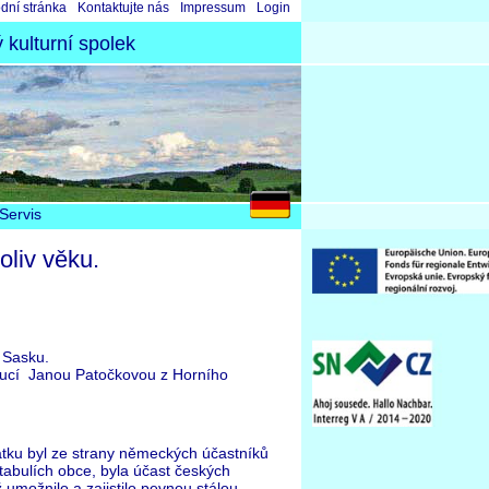
skočit
dní stránka
Kontaktujte nás
Impressum
Login
igaci
kulturní spolek
Servis
oliv věku.
 Sasku.
doucí Janou Patočkovou z Horního
átku byl ze strany německých účastníků
 tabulích obce, byla účast českých
ž umožnilo a zajistilo pevnou stálou