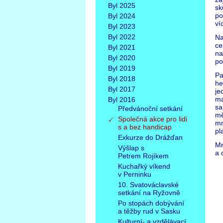
Byl 2025
sk
po
Byl 2024
ví
Byl 2023
Byl 2022
Na
ce
Byl 2021
na
Byl 2020
po
Byl 2019
Pa
Byl 2018
he
Byl 2017
je
ma
Byl 2016
sa
Předvánoční setkání
mě
Společná akce pro lidi
mn
s a bez handicap
pl
Exkurze do Drážďan
Mn
Výšlap s
a 
Petrem Rojíkem
Kuchařký víkend
v Perninku
10. Svatováclavské
setkání na Ryžovně
Po stopách dobývání
a těžby rud v Sasku
Kulturní- a vzdělávací