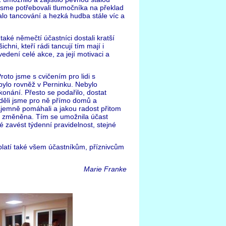
 jsme potřebovali tlumočníka na překlad
kalo tancování a hezká hudba stále víc a
aké němečtí účastníci dostali kratší
hni, kteří rádi tancují tím mají i
dení celé akce, za její motivaci a
oto jsme s cvičením pro lidi s
bylo rovněž v Perninku. Nebylo
 konání. Přesto se podařilo, dostat
žděli jsme pro ně přímo domů a
zájemně pomáhali a jakou radost přitom
ita změněna. Tím se umožnila účast
zavést týdenní pravidelnost, stejné
platí také všem účastníkům, příznivcům
Marie Franke